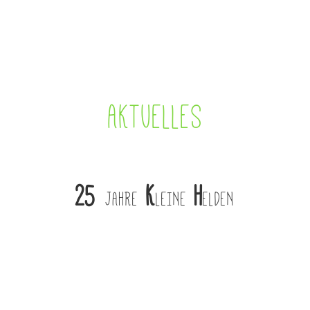
AKTUELLES
25
K
H
JAHRE
LEINE
ELDEN