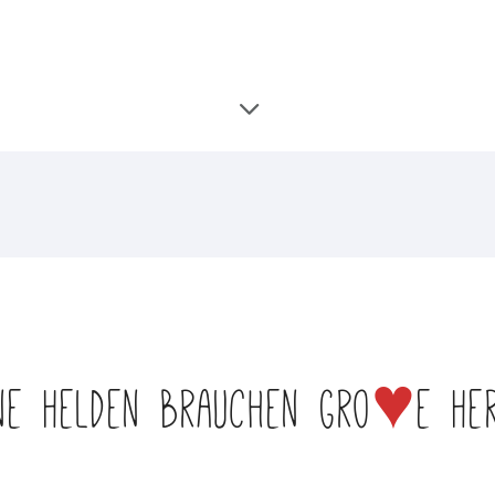
♥
ine Helden brauchen gro
e He